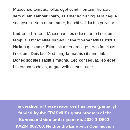
Maecenas tempus, tellus eget condimentum rhoncus,
sem quam semper libero, sit amet adipiscing sem neque
sed ipsum. Nam quam nunc, blandit vel, luctus pulvinar.
Endrerit id, lorem. Maecenas nec odio et ante tincidunt
tempus. Donec vitae sapien ut libero venenatis faucibus.
Nullam quis ante. Etiam sit amet orci eget eros faucibus
tincidunt. Duis leo. Sed fringilla mauris sit amet nibh.
Donec sodales sagittis magna. Sed consequat, leo eget
bibendum sodales, augue velit cursus nunc.
The creation of these resources has been (partially)
funded by the ERASMUS+ grant program of the
European Union under grant no. 2020-1-DE02-
KA204-007700. Neither the European Commission